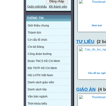
Quên mật khẩu
ĐK thành viên
THÔNG TIN
Giới thiệu chung
Hình ảnh
Thành tích
Cơ cấu tổ chức
TƯ LIỆU
(2 bà
Chi bộ Đảng
Công đoàn trường
Đoàn TNCS Hồ Chí Minh
Đội TNTP Hồ Chí Minh
Câu đố tục ngữ
Hội LHTN Việt Nam
Danh sách giáo viên
GIÁO ÁN
(4 b
Danh sách lớp
Văn bản ngành
Thời khóa biểu