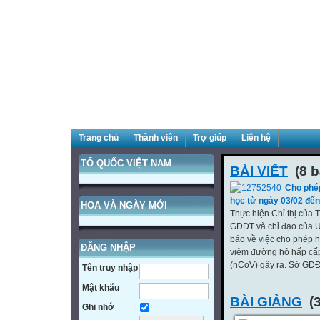
Trang chủ
Thành viên
Trợ giúp
Liên hệ
TỔ QUỐC VIỆT NAM
BÀI VIẾT
(8 b
Cho phé
học từ ngày 03/02 đến
HOA VÀ NGÀY MỚI
Thực hiện Chỉ thị của
GDĐT và chỉ đạo của 
báo về việc cho phép 
ĐĂNG NHẬP
viêm đường hô hấp cấp
(nCoV) gây ra. Sở GDĐ
Tên truy nhập
Mật khẩu
BÀI GIẢNG
(3
Ghi nhớ