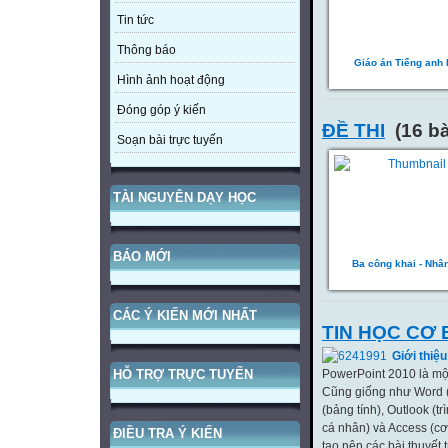
Tin tức
Thông báo
Giáo án Tiếng anh
Hình ảnh hoạt động
Đóng góp ý kiến
ĐỀ THI
(16 bà
Soạn bài trực tuyến
TÀI NGUYÊN DẠY HỌC
BÁO MỚI
Ba công khai - Nhâ
CÁC Ý KIẾN MỚI NHẤT
TIN HỌC CƠ
Giới thiệ
PowerPoint 2010 là một
HỖ TRỢ TRỰC TUYẾN
Cũng giống như Word (c
(bảng tính), Outlook (tri
cá nhân) và Access (cơ 
ĐIỀU TRA Ý KIẾN
tạo nên các bài thuyết 