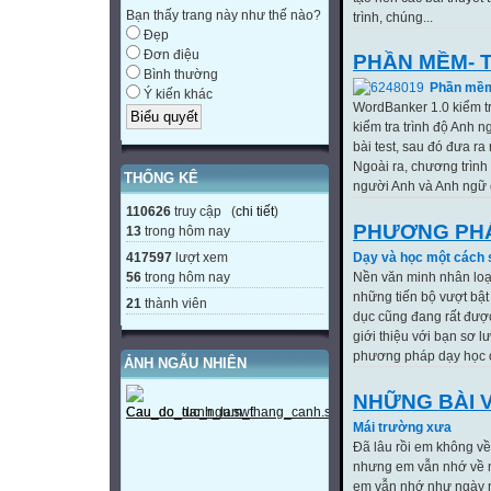
Bạn thấy trang này như thế nào?
trình, chúng...
Đẹp
Đơn điệu
PHẦN MỀM- T
Bình thường
Phần mềm
Ý kiến khác
WordBanker 1.0 kiểm tr
kiểm tra trình độ Anh 
bài test, sau đó đưa ra
Ngoài ra, chương trình
THỐNG KÊ
người Anh và Anh ngữ 
110626
truy cập (
chi tiết
)
PHƯƠNG PHÁ
13
trong hôm nay
417597
lượt xem
Dạy và học một cách 
56
trong hôm nay
Nền văn minh nhân loại
những tiến bộ vượt bật c
21
thành viên
dục cũng đang rất được 
giới thiệu với bạn sơ 
phương pháp dạy học ở
ẢNH NGẪU NHIÊN
NHỮNG BÀI 
Mái trường xưa
Đã lâu rồi em không về 
nhưng em vẫn nhớ về 
em vẫn nhớ như ngày n