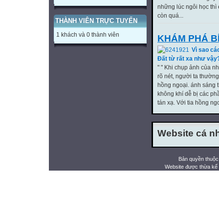
những lúc ngôi học thì 
còn quá...
THÀNH VIÊN TRỰC TUYẾN
1 khách và 0 thành viên
KHÁM PHÁ B
Vì sao cá
Đất từ rất xa như vậy
" " Khi chụp ảnh của n
rõ nét, người ta thườ
hồng ngoại. ánh sáng t
không khí dễ bị các ph
tán xạ. Với tia hồng ngoạ
Website cá nh
Bản quyền thuộc
Website được thừa kế